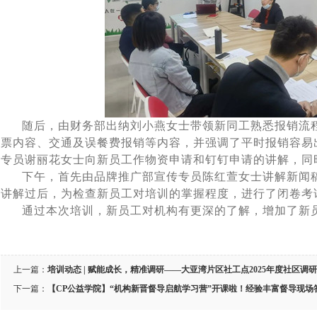
随后，由财务部出纳刘小燕女士带领新同工熟悉报销流程
票内容、交通及误餐费报销等内容，并强调了平时报销容易
专员谢丽花女士向新员工作物资申请和钉钉申请的讲解，同
下午，首先由品牌推广部宣传专员陈红萱女士讲解新闻稿
讲解过后，为检查新员工对培训的掌握程度，进行了闭卷考
通过本次培训，新员工对机构有更深的了解，增加了新员
上一篇：
培训动态 | 赋能成长，精准调研——大亚湾片区社工点2025年度社区调
下一篇：
【CP公益学院】“机构新晋督导启航学习营”开课啦！经验丰富督导现场