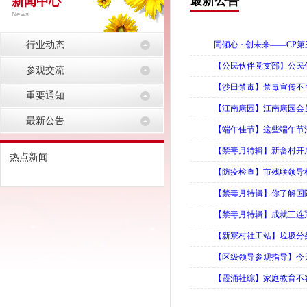
最新公告
新闻中心
News
行业动态
同倾心 · 创未来——C
【公民伙伴党支部】公民
参观交流
【沙田禁毒】禁毒宣传不
重要通知
【江南康园】江南康园会
最新公告
【端午佳节】这些端午节活
【禁毒月特辑】新畲村开
热点新闻
【防疫检查】市残联领导
【禁毒月特辑】你了解国
【禁毒月特辑】成就三连
【新寮村社工站】垃圾分
【区级领导参观指导】今
【霞涌社综】家庭教育不